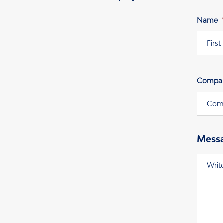
Name
Vornam
Compa
Mess
Messag