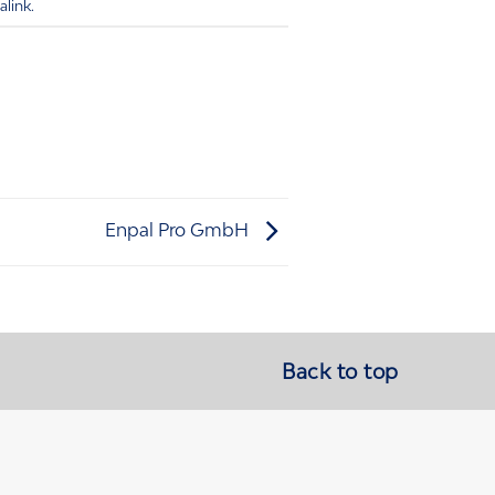
alink
.
Enpal Pro GmbH
Back to top