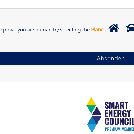
e prove you are human by selecting the
Plane
.