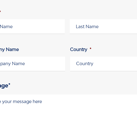
*
e
Nachname
ny Name
Country
*
age*
e
*