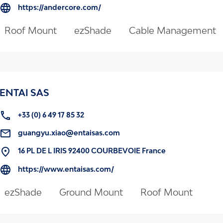
https://andercore.com/
Roof Mount
ezShade
Cable Management
ENTAI SAS
+33 (0) 6 49 17 85 32
guangyu.xiao@entaisas.com
16 PL DE L IRIS 92400 COURBEVOIE France
https://www.entaisas.com/
ezShade
Ground Mount
Roof Mount