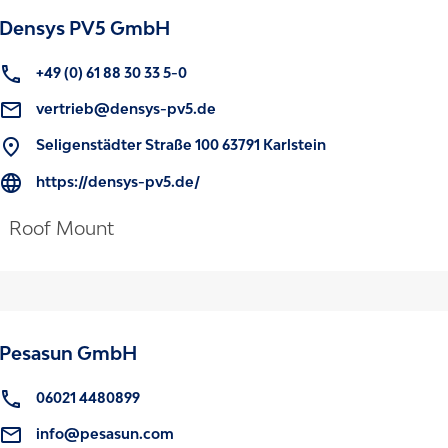
Densys PV5 GmbH
+49 (0) 61 88 30 33 5-0
vertrieb@densys-pv5.de
Seligenstädter Straße 100 63791 Karlstein
https://densys-pv5.de/
Roof Mount
Pesasun GmbH
06021 4480899
info@pesasun.com