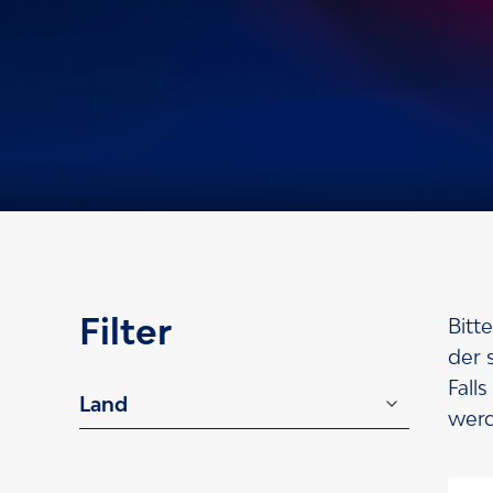
Globale Gr
Wir vertrauen darauf, dass
Produkte sind, sondern a
Filter
Bitt
der 
Fall
wer