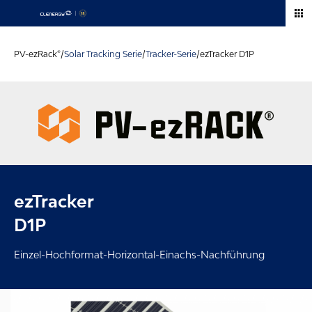
Zum
Inhalt
springen
PV-ezRack®/
Solar Tracking Serie
/
Tracker-Serie
/
ezTracker D1P
ezTracker
D1P
Einzel-Hochformat-Horizontal-Einachs-Nachführung