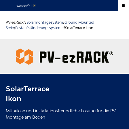
Zum
Inhalt
springen
PV-ezRack®/
Solarmontagesystem
/
Ground Mounted
Serie
/
Festaufständerungssysteme
/
SolarTerrace Ikon
SolarTerrace
Ikon
Mühelose und installationsfreundliche Lösung für die PV-
Montage am Boden