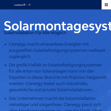
Zum
Inhalt
springen
Solarmontagesys
Solarinstallation Für Alle Möglich
Clenergy macht erneuerbare Energien mit
ausgereiften Solarbefestigungssystemen weltweit
zugänglich.
Die große Vielfalt an Solarbefestigungssystemen
für alle Arten von Solaranlagen kann von den
Experten in dieser Branche mit Präzision hergestellt
werden. Clenergy bietet auch industrielle,
gewerbliche und private Solarinstallationen..
Das Unternehmen macht die Solarinstallation
vielseitiger und sorgenfreier. Clenergy passt sich
allen Montagesystemen an - von der Dach- über