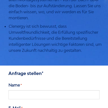
die Boden- bis zur Aufständerung. Lassen Sie uns
einfach wissen, wo, und wir werden es für Sie
montieren.
Clenergy ist sich bewusst, dass
Umweltfreundlichkeit, die Erfüllung spezifischer
Kundenbedürfnisse und die Bereitstellung
intelligenter Lösungen wichtige Faktoren sind, um
unsere Zukunft nachhaltig zu gestalten.
Anfrage stellen*
Name
*
Vorname
E-Mail