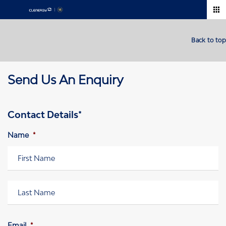
Zum
Inhalt
springen
Back to top
Send Us An Enquiry
Contact Details*
Name
*
Vorname
Nachname
Email
*