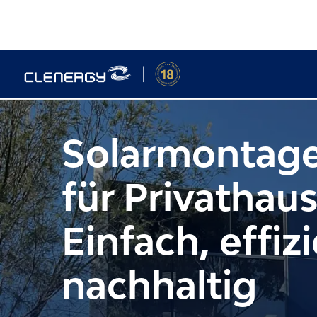
Zum
Inhalt
springen
Solarmontag
für Privathaus
Einfach, effiz
nachhaltig