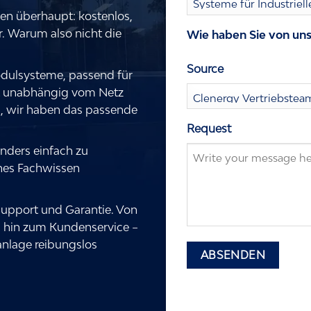
len überhaupt: kostenlos,
r. Warum also nicht die
Wie haben Sie von uns
Source
odulsysteme, passend für
tt unabhängig vom Netz
n, wir haben das passende
Request
nders einfach zu
ches Fachwissen
upport und Garantie. Von
is hin zum Kundenservice –
anlage reibungslos