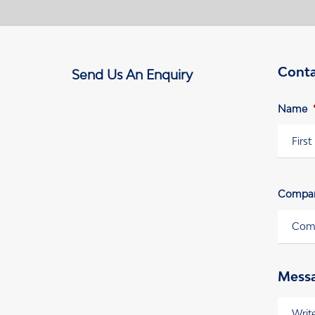
Conta
Send Us An Enquiry
Name
Vornam
Compa
Mess
Messag