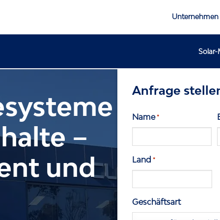
Unternehmen
Solar
Anfrage stelle
esysteme
Name
*
halte –
Vorname
ient und
Land
*
Geschäftsart