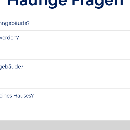
ohngebäude?
 werden?
ngebäude?
meines Hauses?