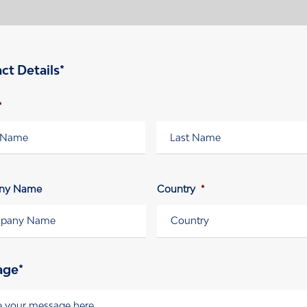
ct Details*
*
e
Nachname
ny Name
Country
*
age*
e
*