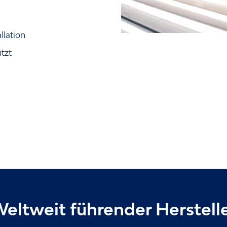
llation
tzt
eltweit führender Herstell