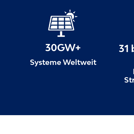
30GW+
31 
Systeme Weltweit
St