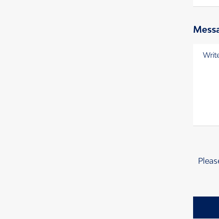
Mess
Messag
Pleas