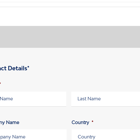
ct Details*
*
e
Nachname
ny Name
Country
*